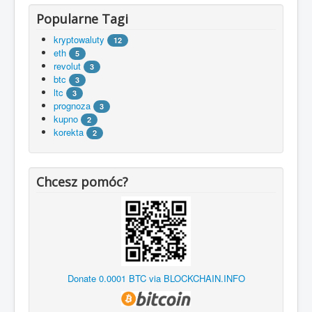
Popularne Tagi
kryptowaluty
12
eth
5
revolut
3
btc
3
ltc
3
prognoza
3
kupno
2
korekta
2
Chcesz pomóc?
Donate 0.0001 BTC via BLOCKCHAIN.INFO