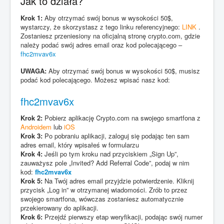
Jak to działa?
Krok 1:
Aby otrzymać swój bonus w wysokości 50$,
wystarczy, że skorzystasz z tego linku referencyjnego:
LINK
.
Zostaniesz przeniesiony na oficjalną stronę crypto.com, gdzie
należy podać swój adres email oraz kod polecającego –
fhc2mvav6x
UWAGA:
Aby otrzymać swój bonus w wysokości 50$, musisz
podać kod polecającego. Możesz wpisać nasz kod:
fhc2mvav6x
Krok 2:
Pobierz aplikację Crypto.com na swojego smartfona z
Androidem
lub
iOS
Krok 3:
Po pobraniu aplikacji, zaloguj się podając ten sam
adres email, który wpisałeś w formularzu
Krok 4:
Jeśli po tym kroku nad przyciskiem „Sign Up”,
zauważysz pole „Invited? Add Referral Code”, podaj w nim
kod:
fhc2mvav6x
Krok 5:
Na Twój adres email przyjdzie potwierdzenie. Kliknij
przycisk „Log in” w otrzymanej wiadomości. Zrób to przez
swojego smartfona, wówczas zostaniesz automatycznie
przekierowany do aplikacji.
Krok 6:
Przejdź pierwszy etap weryfikacji, podając swój numer