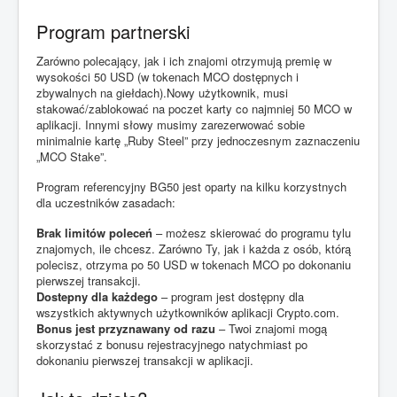
Program partnerski
Zarówno polecający, jak i ich znajomi otrzymują premię w
wysokości 50 USD (w tokenach MCO dostępnych i
zbywalnych na giełdach).Nowy użytkownik, musi
stakować/zablokować na poczet karty co najmniej 50 MCO w
aplikacji. Innymi słowy musimy zarezerwować sobie
minimalnie kartę „Ruby Steel” przy jednoczesnym zaznaczeniu
„MCO Stake”.
Program referencyjny BG50 jest oparty na kilku korzystnych
dla uczestników zasadach:
Brak limitów poleceń
– możesz skierować do programu tylu
znajomych, ile chcesz. Zarówno Ty, jak i każda z osób, którą
polecisz, otrzyma po 50 USD w tokenach MCO po dokonaniu
pierwszej transakcji.
Dostepny dla każdego
– program jest dostępny dla
wszystkich aktywnych użytkowników aplikacji Crypto.com.
Bonus jest przyznawany od razu
– Twoi znajomi mogą
skorzystać z bonusu rejestracyjnego natychmiast po
dokonaniu pierwszej transakcji w aplikacji.