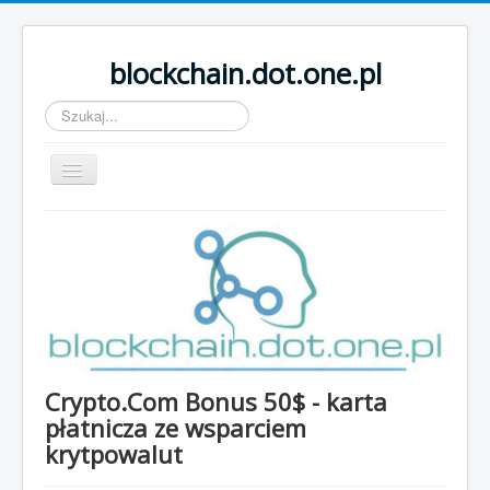
blockchain.dot.one.pl
Szukaj...
Przełącz
nawigację
Wiadomości
Kryptowaluty
Ciekawe waluty
Kontakt
FAQs
Crypto.Com Bonus 50$ - karta
Linki
płatnicza ze wsparciem
O stronie...
krytpowalut
Logowanie