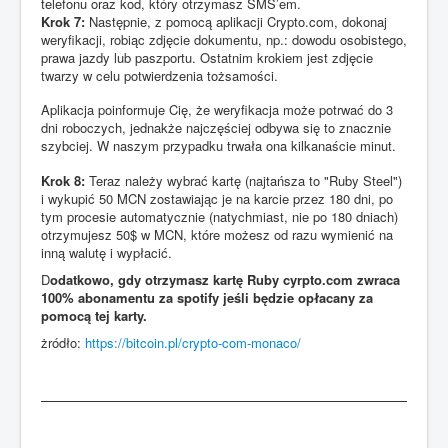
telefonu oraz kod, który otrzymasz SMS’em.
Krok 7:
Następnie, z pomocą aplikacji Crypto.com, dokonaj
weryfikacji, robiąc zdjęcie dokumentu, np.: dowodu osobistego,
prawa jazdy lub paszportu. Ostatnim krokiem jest zdjęcie
twarzy w celu potwierdzenia tożsamości.
Aplikacja poinformuje Cię, że weryfikacja może potrwać do 3
dni roboczych, jednakże najczęściej odbywa się to znacznie
szybciej. W naszym przypadku trwała ona kilkanaście minut.
Krok 8:
Teraz należy wybrać kartę (najtańsza to "Ruby Steel")
i wykupić 50 MCN zostawiając je na karcie przez 180 dni, po
tym procesie automatycznie (natychmiast, nie po 180 dniach)
otrzymujesz 50$ w MCN, które możesz od razu wymienić na
inną walutę i wypłacić.
D
odatkowo, gdy otrzymasz kartę Ruby cyrpto.com zwraca
100% abonamentu za spotify jeśli będzie opłacany za
pomocą tej karty.
żródło:
https://bitcoin.pl/crypto-com-monaco/