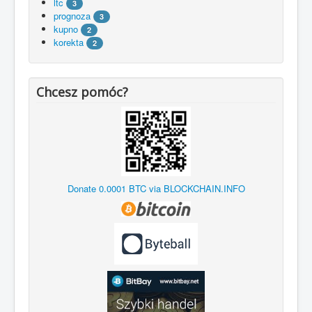
ltc
3
prognoza
3
kupno
2
korekta
2
Chcesz pomóc?
Donate 0.0001 BTC via BLOCKCHAIN.INFO