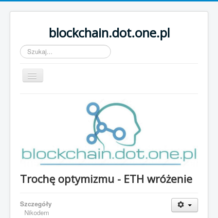
blockchain.dot.one.pl
Szukaj...
Przełącz
nawigację
Wiadomości
Kryptowaluty
Ciekawe waluty
Kontakt
FAQs
Trochę optymizmu - ETH wróżenie
Linki
O stronie...
Szczegóły
Nikodem
Logowanie