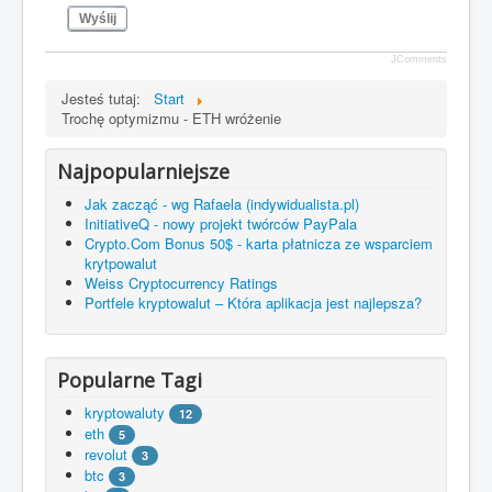
Wyślij
JComments
Jesteś tutaj:
Start
Trochę optymizmu - ETH wróżenie
Najpopularniejsze
Jak zacząć - wg Rafaela (indywidualista.pl)
InitiativeQ - nowy projekt twórców PayPala
Crypto.Com Bonus 50$ - karta płatnicza ze wsparciem
krytpowalut
Weiss Cryptocurrency Ratings
Portfele kryptowalut – Która aplikacja jest najlepsza?
Popularne Tagi
kryptowaluty
12
eth
5
revolut
3
btc
3